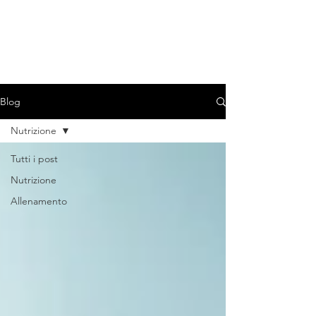
TOMMASO SATTIN
NUTRITION-FITNESS
Biologo Nutrizionista & Personal Trainer
Blog
Nutrizione
Tutti i post
Nutrizione
Allenamento