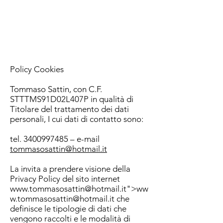
TOMMASO SATTIN
NUTRITION-FITNESS
Biologo Nutrizionista & Personal Trainer
Policy Cookies
Tommaso Sattin, con C.F.
STTTMS91D02L407P in qualità di
Titolare del trattamento dei dati
personali, I cui dati di contatto sono:
tel.
3400997485
– e-mail
tommasosattin@hotmail.it
La invita a prendere visione della
Privacy Policy del sito internet
www.tommasosattin
@hotmail.it">
ww
w.tommasosattin
@hotmail.it che
definisce le tipologie di dati che
vengono raccolti e le modalità di