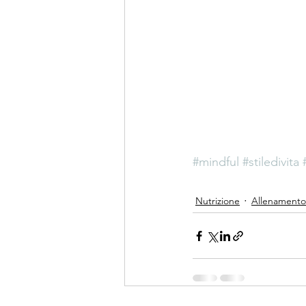
#mindful
#stiledivita
Nutrizione
Allenamento