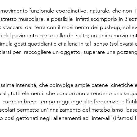
 movimento funzionale-coordinativo, naturale, che non  is
stretto muscolare, è possibile  infatti scomporlo in 3 so
 staccarsi da  terra con il movimento dei push-up, sollev
rsi dal pavimento con quello del salto; un unico moviment
imula gesti quotidiani e ci allena in tal  senso (sollevarsi
iarsi per  raccogliere un oggetto, superare una pozzan
tissima intensità, che coinvolge ampie catene  cinetiche e
rticali, tutti elementi  che concorrono a renderlo una seq
  cuore in breve tempo raggiunge alte frequenze, e l’util
scolari permette un’innalzamento del metabolismo  basa
così gettonati negli allenamenti ad  intervalli (i famosi H