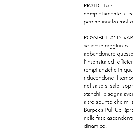
PRATICITA': 
completamente  a cor
perché innalza molto
POSSIBILITA' DI VAR
se avete raggiunto u
abbandonare questo s
l’intensità ed  effici
tempi anzichè in quat
riducendone il tempo
nel salto si sale  so
stanchi, bisogna ave
altro spunto che mi s
Burpees-Pull Up  (pre
nella fase ascendente
dinamico.