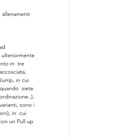
 allenamenti 
ad 
 ulteriormente 
nto in  tre 
accosciata, 
Jump, in cui 
 quando  siete 
rdinazione..), 
rianti, sono i 
ni), in  cui 
 con un Pull up 