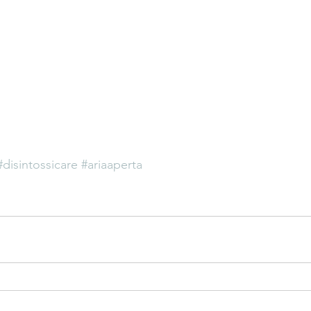
#disintossicare
#ariaaperta