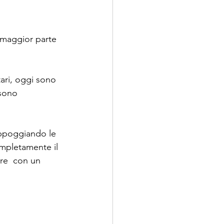
a maggior parte 
itari, oggi sono 
sono  
appoggiando le 
mpletamente il 
are  con un 