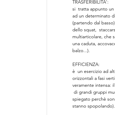
TRASFERIBILITA': 
si  tratta appunto un
ad un determinato di
(partendo dal basso):
dello squat,  stacca
multiarticolare, che s
una caduta, accovacc
balzo...).
EFFICIENZA: 
è  un esercizio ad al
orizzontali a fasi ve
veramente intensa: il
 di grandi gruppi mu
spiegato perchè sono 
stanno spopolando).