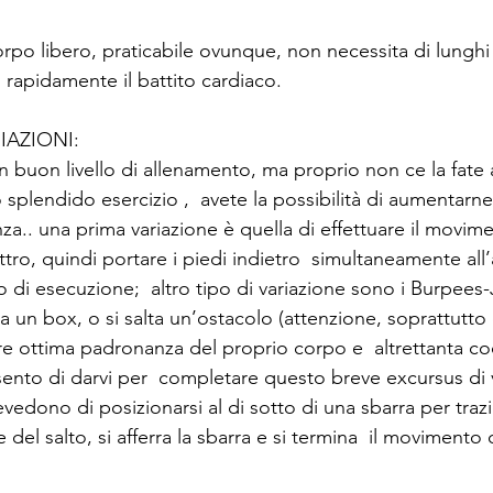
po libero, praticabile ovunque, non necessita di lunghi 
 rapidamente il battito cardiaco.
IAZIONI: 
n buon livello di allenamento, ma proprio non ce la fate 
plendido esercizio ,  avete la possibilità di aumentarne
enza.. una prima variazione è quella di effettuare il movime
tro, quindi portare i piedi indietro  simultaneamente all’
 di esecuzione;  altro tipo di variazione sono i Burpees-
pra un box, o si salta un’ostacolo (attenzione, soprattutto
re ottima padronanza del proprio corpo e  altrettanta coo
ento di darvi per  completare questo breve excursus di va
vedono di posizionarsi al di sotto di una sbarra per trazio
 del salto, si afferra la sbarra e si termina  il movimento