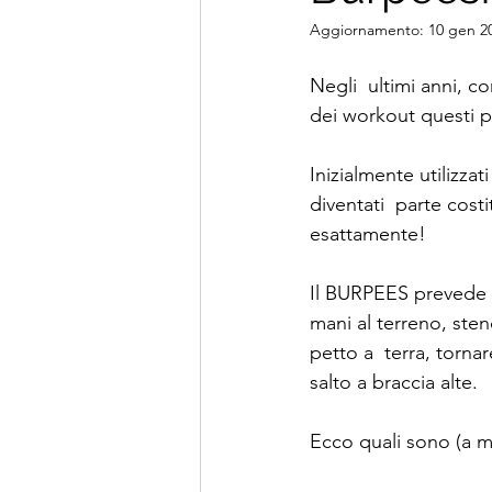
Aggiornamento:
10 gen 2
Negli  ultimi anni, c
dei workout questi par
Inizialmente utilizzat
diventati  parte cos
esattamente!
Il BURPEES prevede u
mani al terreno, ste
petto a  terra, torna
salto a braccia alte.
Ecco quali sono (a mi