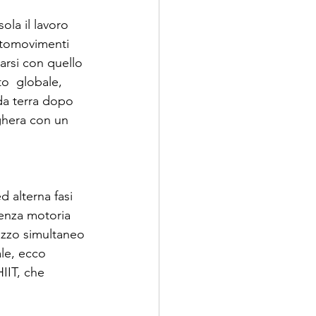
ola il lavoro 
ttomovimenti 
arsi con quello 
o  globale, 
 da terra dopo 
ghera con un 
d alterna fasi 
uenza motoria 
izzo simultaneo 
le, ecco 
IIT, che 