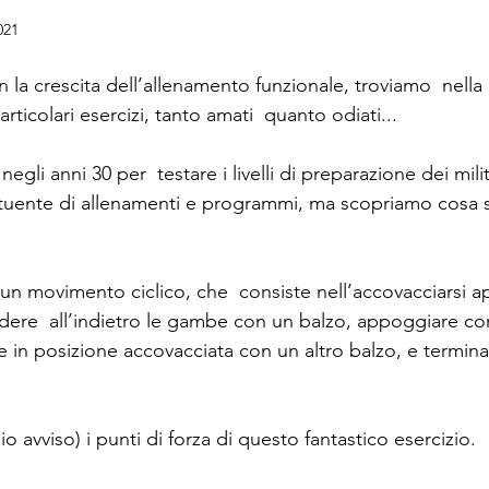
021
on la crescita dell’allenamento funzionale, troviamo  nell
ticolari esercizi, tanto amati  quanto odiati... 
i negli anni 30 per  testare i livelli di preparazione dei mil
tituente di allenamenti e programmi, ma scopriamo cosa 
n movimento ciclico, che  consiste nell’accovacciarsi 
ndere  all’indietro le gambe con un balzo, appoggiare co
re in posizione accovacciata con un altro balzo, e termin
o avviso) i punti di forza di questo fantastico esercizio.