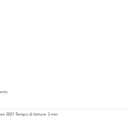
TION-FITNESS
er
Chi sono
Servizi
ento
gen 2021
Tempo di lettura: 2 min