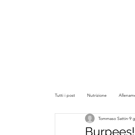
TOMMASO SATTIN NUTRI
Biologo Nutrizionista & Personal Train
Home
Tutti i post
Nutrizione
Allenam
Tommaso Sattin
9 
Burpees!