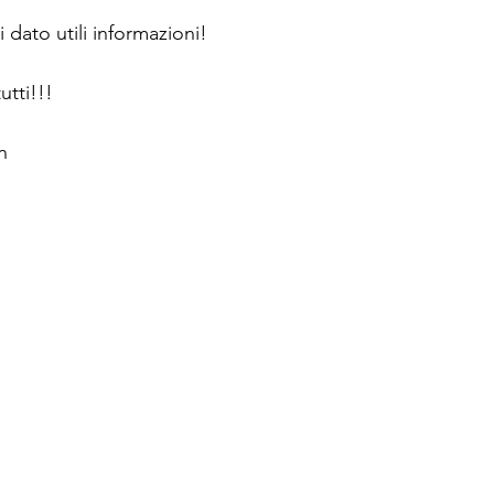
 dato utili informazioni! 
utti!!!
n 