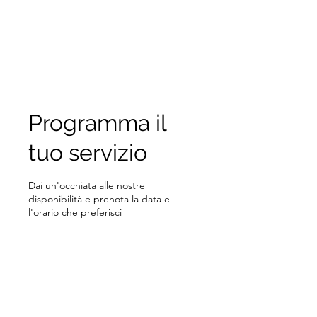
TOMMASO SATTIN
NUTRITION-FITNESS
Biologo Nutrizionista & Personal Trainer
Programma il
tuo servizio
Dai un'occhiata alle nostre
disponibilità e prenota la data e
l'orario che preferisci